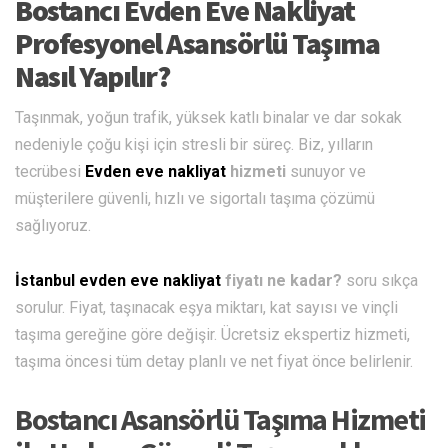
Bostancı Evden Eve Nakliyat
Profesyonel Asansörlü Taşıma
Nasıl Yapılır?
Taşınmak, yoğun trafik, yüksek katlı binalar ve dar sokak
nedeniyle çoğu kişi için stresli bir süreç. Biz, yılların
tecrübesi
Evden eve nakliyat
hizmeti
sunuyor ve
müşterilere güvenli, hızlı ve sigortalı taşıma çözümü
sağlıyoruz.
İstanbul evden eve nakliyat
fiyatı ne kadar?
soru sıkça
sorulur. Fiyat, taşınacak eşya miktarı, kat sayısı ve vinçli
taşıma gereğine göre değişir. Ücretsiz ekspertiz hizmeti,
taşıma öncesi tüm detay planlı ve net fiyat önce belirlenir.
Bostancı Asansörlü Taşıma Hizmeti