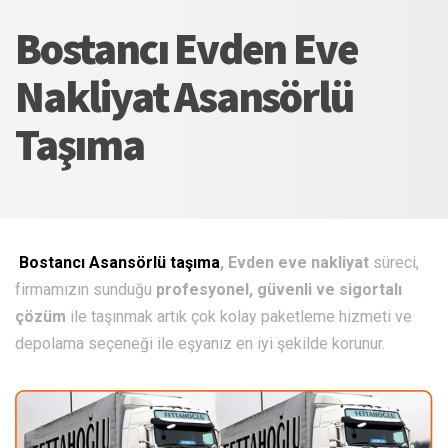
Bostancı Evden Eve
Nakliyat Asansörlü
Taşıma
Bostancı Asansörlü taşıma
, Evden eve nakliyat
süreci,
firmamızın sunduğu
profesyonel, güvenli ve sigortalı
çözüm
ile taşınmak artık çok kolay paketleme hizmeti ve
depolama seçeneği ile eşyanız en iyi şekilde korunur.