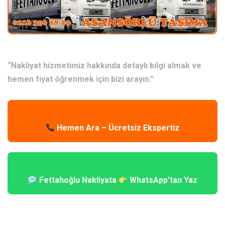
“Nakliyat hizmetimiz hakkında detaylı bilgi almak ve
hemen fiyat öğrenmek için bizi arayın.”
Hemen Ara – Ücretsiz Ekspertiz
Fettahoğlu Nakliyata
WhatsApp’tan Yaz