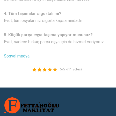
4. Tüm taşımalar sigortalı mı?
Evet, tüm eşyalarınız sigorta kapsamındadır.
5. Küçük parça eşya taşıma yapıyor musunuz?
Evet, sadece birkaç parça eşya için de hizmet veriyoruz.
Sosyal medya
5/5 - (11 votes)