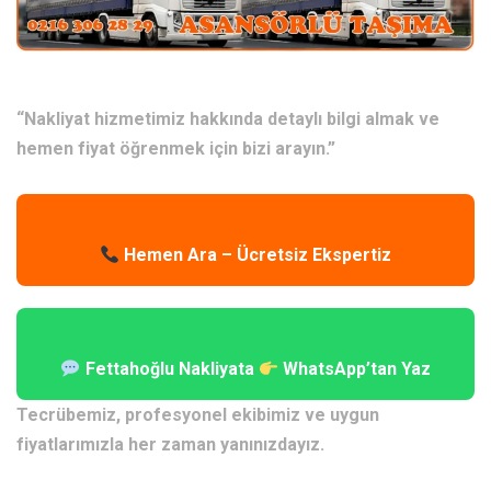
“Nakliyat hizmetimiz hakkında detaylı bilgi almak ve
hemen fiyat öğrenmek için bizi arayın.”
Hemen Ara – Ücretsiz Ekspertiz
Fettahoğlu Nakliyata
WhatsApp’tan Yaz
Tecrübemiz, profesyonel ekibimiz ve uygun
fiyatlarımızla her zaman yanınızdayız.